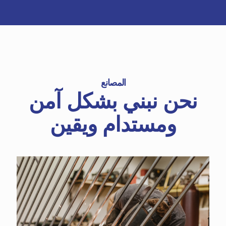
المصانع
نحن نبني بشكل آمن
ومستدام ويقين